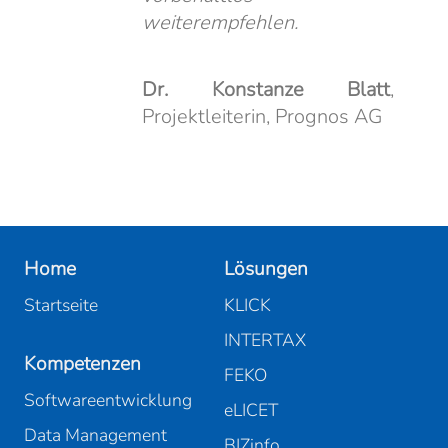
weiterempfehlen.
Dr. Konstanze Blatt
,
Projektleiterin, Prognos AG
Home
Lösungen
Startseite
KLICK
INTERTAX
Kompetenzen
FEKO
Softwareentwicklung
eLICET
Data Management
BIZinfo