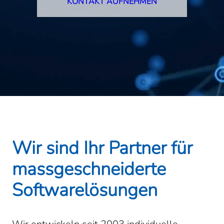
KONTAKT AUFNEHMEN
Wir sind Ihr Partner für
mass­geschneiderte
Software­lösungen